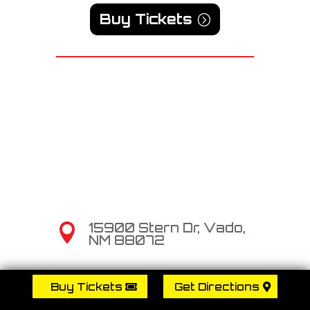
Buy Tickets
15900 Stern Dr, Vado,

NM 88072

575-524-7913
Buy Tickets
Get Directions